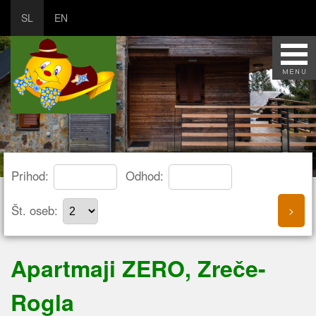
SL
EN
Prihod:
Odhod:
Št. oseb:
Apartmaji ZERO, Zreče-
Rogla