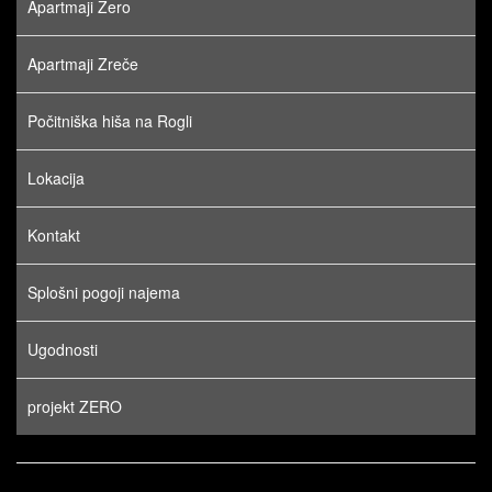
Apartmaji Zero
Apartmaji Zreče
Počitniška hiša na Rogli
Lokacija
Kontakt
Splošni pogoji najema
Ugodnosti
projekt ZERO