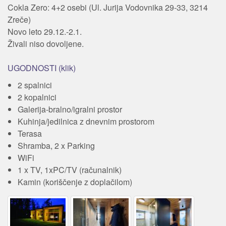
Cokla Zero: 4+2 osebi (Ul. Jurija Vodovnika 29-33, 3214
Zreče)
Novo leto 29.12.-2.1.
Živali niso dovoljene.
UGODNOSTI (klik)
2 spalnici
2 kopalnici
Galerija-bralno/igralni prostor
Kuhinja/jedilnica z dnevnim prostorom
Terasa
Shramba, 2 x Parking
WiFi
1 x TV, 1xPC/TV (računalnik)
Kamin (koriščenje z doplačilom)